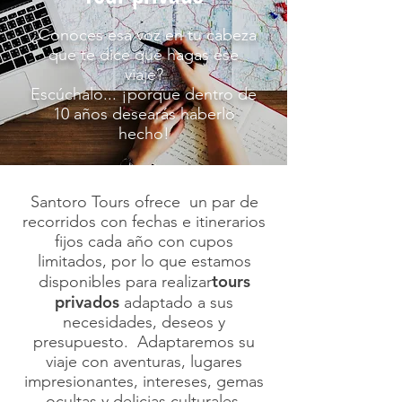
¿Conoces esa voz en tu cabeza
que te dice que hagas ese
viaje?
Escúchalo... ¡porque dentro de
10 años desearás haberlo
hecho!
Santoro Tours ofrece un par de
recorridos con fechas e itinerarios
fijos cada año con cupos
limitados, por lo que estamos
tours
disponibles para realizar
privados
adaptado a sus
necesidades, deseos y
presupuesto. Adaptaremos su
viaje con aventuras, lugares
impresionantes, intereses, gemas
ocultas y delicias culturales.