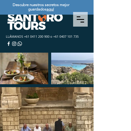
Descubre nuestros secretos mejor
guardados
aquí
LLÁMANOS
+61 0411 200 900
o
+61 0407 101 735